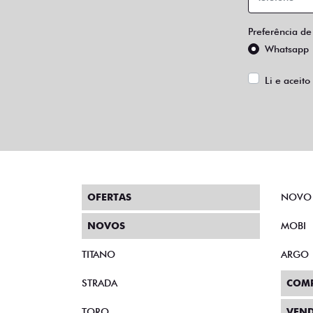
Preferência de
Whatsapp
Li e aceito
OFERTAS
NOVO
NOVOS
MOBI
TITANO
ARGO
STRADA
COM
TORO
VEND