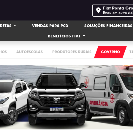
Fiat Ponta Gr
Estou em outra ci
IRETAS
VENDAS PARA PCD
SOLUÇÕES FINANCEIRA
BENEFÍCIOS FIAT
RIOS
AUTOESCOLAS
PRODUTORES RURAIS
GOVERNO
T