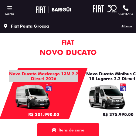
MENU
CONTATO
Fiat Ponta Grossa
Alterar
FIAT
NOVO DUCATO
Novo Ducato Maxicargo 13M 2.2
Novo Ducato Minibus C
Diesel 2026
18 Lugares 2.2 Diesel
R$ 301.990,00
R$ 375.990,00
Itens de série