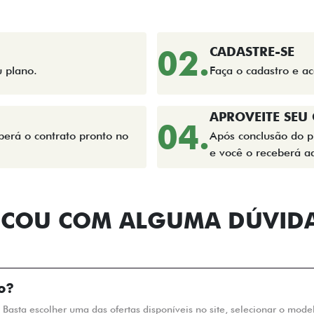
02.
CADASTRE-SE
u plano.
Faça o cadastro e 
APROVEITE SEU
04.
erá o contrato pronto no
Após conclusão do p
e você o receberá aq
ICOU COM ALGUMA DÚVID
o?
. Basta escolher uma das ofertas disponíveis no site, selecionar o mod