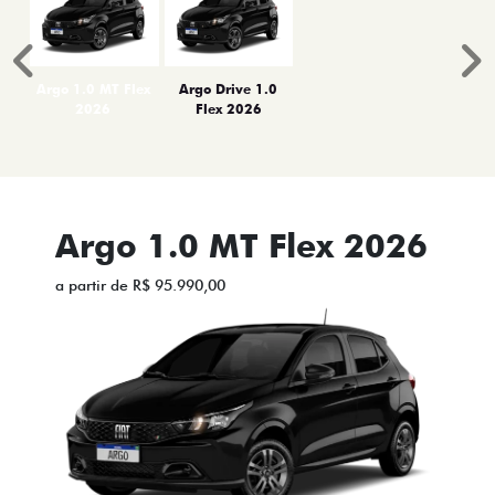
Anterior
P
Argo 1.0 MT Flex
Argo Drive 1.0
2026
Flex 2026
Argo 1.0 MT Flex 2026
a partir de R$ 95.990,00