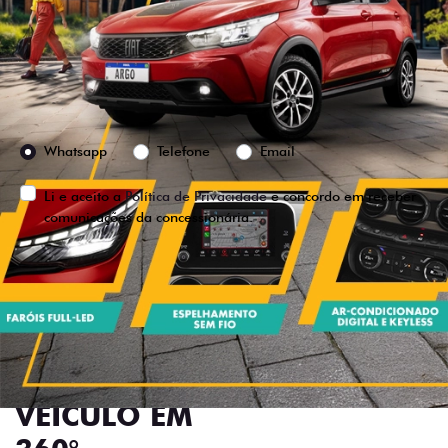
Versão escolhida
Preferência de contato:
Whatsapp
Telefone
Email
Li e aceito a
Política de Privacidade
e concordo em receber
comunicações da concessionária.
ENTRAR EM CONTATO
VISUALIZE O
VEÍCULO EM