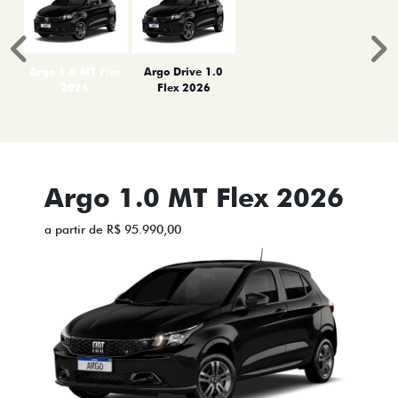
Anterior
P
Argo 1.0 MT Flex
Argo Drive 1.0
2026
Flex 2026
Argo 1.0 MT Flex 2026
a partir de R$ 95.990,00