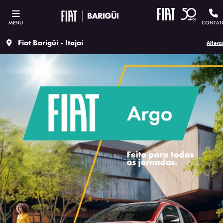
MENU
CONTAT
Fiat Barigüi - Itajaí
Altera
ESTOU INTERESSADO