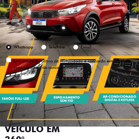
Versão escolhida
Preferência de contato:
Whatsapp
Telefone
Email
Li e aceito a
Política de Privacidade
e concordo em receber
comunicações da concessionária.
ENTRAR EM CONTATO
VISUALIZE O
VEÍCULO EM