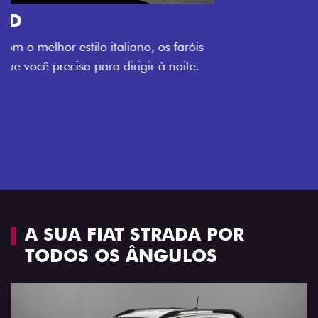
O VERDADEIRO 5 LUGARES E 4
PORTAS
Todo mundo pode viajar confortável na Fiat Strada,
que conta com cabine dupla de 5 lugares e 4 portas.
Próximo
Previous
Next
Espaço e conforto
A SUA FIAT STRADA POR
TODOS OS ÂNGULOS