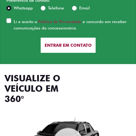
Preferência de contato:
Whatsapp
Telefone
Email
Li e aceito a
Política de Privacidade
e concordo em receber
comunicações da concessionária.
ENTRAR EM CONTATO
VISUALIZE O
VEÍCULO EM
360°