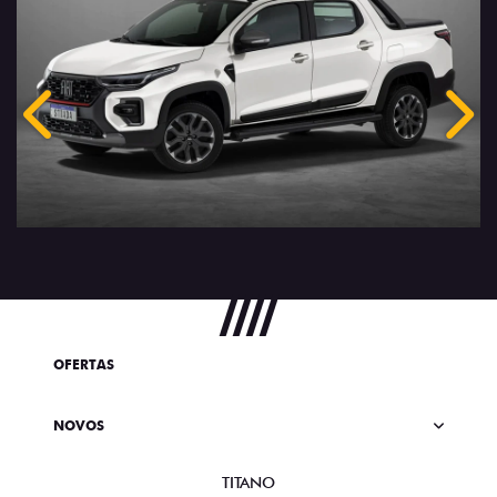
Anterior
Próx
OFERTAS
NOVOS
TITANO