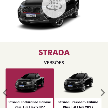
STRADA
VERSÕES
Anterior
P
Strada Endurance Cabine
Strada Freedom Cabine
Plus 1.3 Flex 2027
Plus 1.3 Flex 2027