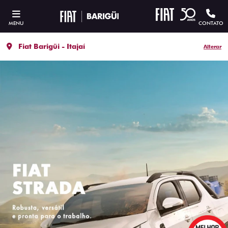
MENU
CONTATO
Fiat Barigüi - Itajaí
Alterar