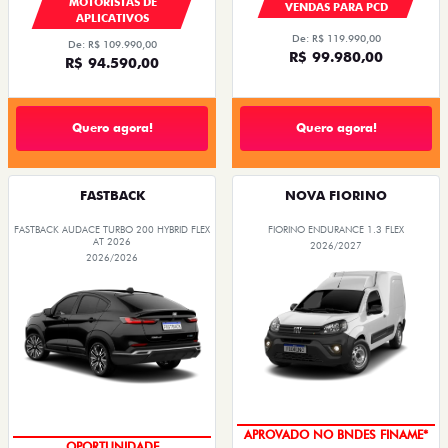
MOTORISTAS DE
VENDAS PARA PCD
APLICATIVOS
De: R$ 119.990,00
De: R$ 109.990,00
R$ 99.980,00
R$ 94.590,00
Quero agora!
Quero agora!
FASTBACK
NOVA FIORINO
FASTBACK AUDACE TURBO 200 HYBRID FLEX
FIORINO ENDURANCE 1.3 FLEX
AT 2026
2026/2027
2026/2026
APROVADO NO BNDES FINAME*
OPORTUNIDADE