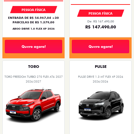
PESSOA FÍSICA
PESSOA FÍSICA
ENTRADA DE R$ 54.967,04 +30
De: R$ 167.490,00
PARCELAS DE R$ 1.379,00
R$ 147.490,00
ARGO DRIVE 1.0 FLEX 4P 2026
Quero agora!
Quero agora!
TORO
PULSE
TORO FREEDOM TURBO 270 FLEX AT6 2027
PULSE DRIVE 1.3 MT FLEX 4P 2026
2026/2027
2026/2026