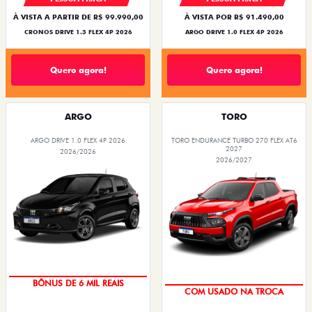
À VISTA A PARTIR DE R$ 99.990,00
À VISTA POR R$ 91.490,00
CRONOS DRIVE 1.3 FLEX 4P 2026
ARGO DRIVE 1.0 FLEX 4P 2026
Quero agora!
Quero agora!
ARGO
TORO
ARGO DRIVE 1.0 FLEX 4P 2026
TORO ENDURANCE TURBO 270 FLEX AT6
2027
2026/2026
2026/2027
TAXA ZERO
OPORTUNIDADE