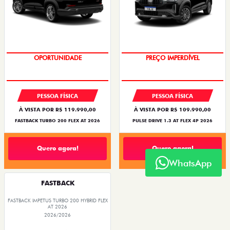
OPORTUNIDADE
O SUV AUTOMÁTICO MAIS
BARATO DO BRASIL
PESSOA FÍSICA
PESSOA FÍSICA
À VISTA POR R$ 119.990,00
À VISTA POR R$ 109.990,00
FASTBACK TURBO 200 FLEX AT 2026
PULSE DRIVE 1.3 AT FLEX 4P 2026
Quero agora!
Quero agora!
WhatsApp
FASTBACK
FASTBACK IMPETUS TURBO 200 HYBRID FLEX
AT 2026
2026/2026