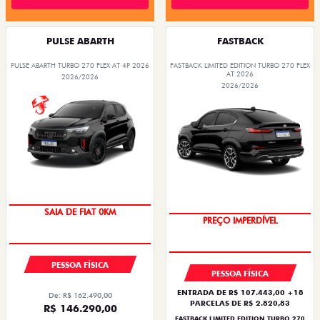
PULSE ABARTH
FASTBACK
PULSE ABARTH TURBO 270 FLEX AT 4P 2026
FASTBACK LIMITED EDITION TURBO 270 FLEX
AT 2026
2026/2026
2026/2026
OPORTUNIDADE
COM USADO NA TROCA
PESSOA FÍSICA
PESSOA FÍSICA
ENTRADA DE R$ 107.443,00 +18
De: R$ 162.490,00
PARCELAS DE R$ 2.820,83
R$ 146.290,00
FASTBACK LIMITED EDITION TURBO 270