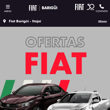
MENU
CONTATO
Fiat Barigüi - Itajaí
Alterar