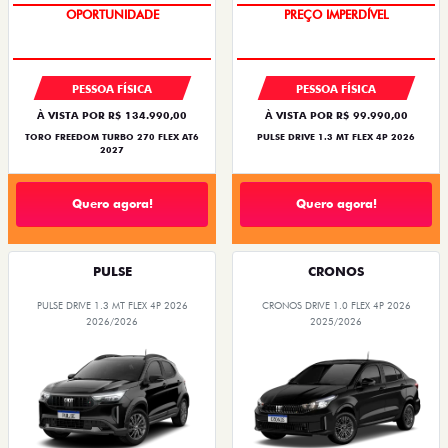
SUPERVALORIZAÇÃO DO USADO
OPORTUNIDADE
PESSOA FÍSICA
PESSOA FÍSICA
À VISTA POR R$ 134.990,00
À VISTA POR R$ 99.990,00
TORO FREEDOM TURBO 270 FLEX AT6
PULSE DRIVE 1.3 MT FLEX 4P 2026
2027
Quero agora!
Quero agora!
PULSE
CRONOS
PULSE DRIVE 1.3 MT FLEX 4P 2026
CRONOS DRIVE 1.0 FLEX 4P 2026
2026/2026
2025/2026