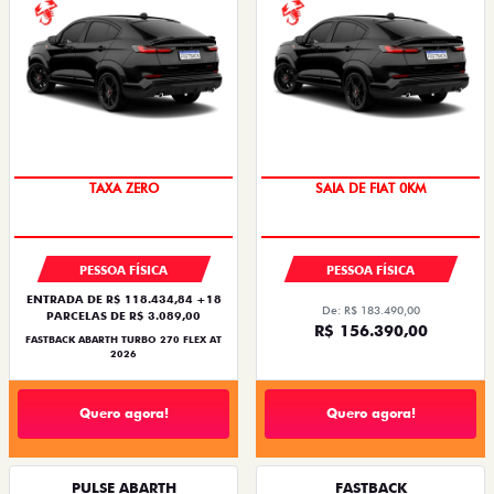
SAIA DE FIAT 0KM
PREÇO IMPERDÍVEL
PESSOA FÍSICA
PESSOA FÍSICA
ENTRADA DE R$ 118.434,84 +18
De: R$ 183.490,00
PARCELAS DE R$ 3.089,00
R$ 156.390,00
FASTBACK ABARTH TURBO 270 FLEX AT
2026
Quero agora!
Quero agora!
PULSE ABARTH
FASTBACK