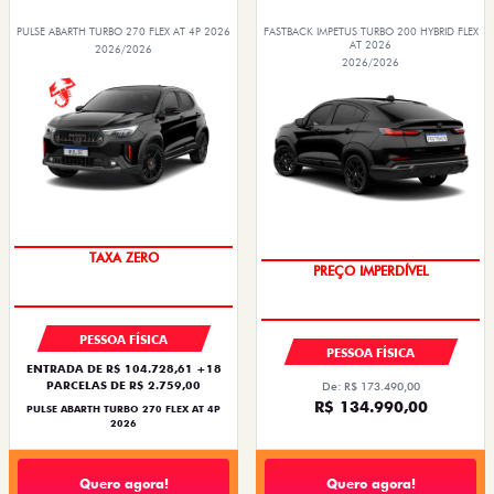
PULSE ABARTH TURBO 270 FLEX AT 4P 2026
FASTBACK IMPETUS TURBO 200 HYBRID FLEX
AT 2026
2026/2026
2026/2026
SAIA DE FIAT 0KM
OPORTUNIDADE
PESSOA FÍSICA
PESSOA FÍSICA
ENTRADA DE R$ 104.728,61 +18
PARCELAS DE R$ 2.759,00
De: R$ 173.490,00
R$ 134.990,00
PULSE ABARTH TURBO 270 FLEX AT 4P
2026
Quero agora!
Quero agora!