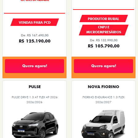
PRODUTOR RURAL
VENDAS PARA PCD
CNPJ E
MICROEMPRESÁRIOS
De: R$ 167.490,00
De: R$ 132.990,00
R$ 125.190,00
R$ 105.790,00
Quero agora!
Quero agora!
PULSE
NOVA FIORINO
PULSE DRIVE 1.3 AT FLEX 4P 2026
FIORINO ENDURANCE 1.3 FLEX
2026/2026
2026/2027