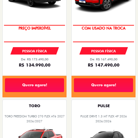
PREÇO IMPERDÍVEL
COM USADO NA TROCA
PESSOA FÍSICA
PESSOA FÍSICA
De: R$ 173.490,00
De: R$ 167.490,00
R$ 134.990,00
R$ 147.490,00
Quero agora!
Quero agora!
TORO
PULSE
TORO FREEDOM TURBO 270 FLEX AT6 2027
PULSE DRIVE 1.3 MT FLEX 4P 2026
2026/2027
2026/2026