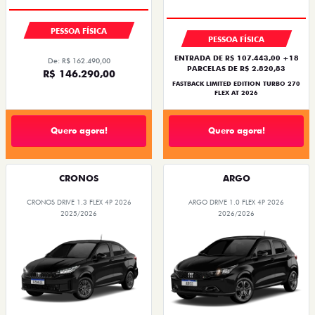
PESSOA FÍSICA
PESSOA FÍSICA
ENTRADA DE R$ 107.443,00 +18
De: R$ 162.490,00
PARCELAS DE R$ 2.820,83
R$ 146.290,00
FASTBACK LIMITED EDITION TURBO 270
FLEX AT 2026
Quero agora!
Quero agora!
CRONOS
ARGO
CRONOS DRIVE 1.3 FLEX 4P 2026
ARGO DRIVE 1.0 FLEX 4P 2026
2025/2026
2026/2026