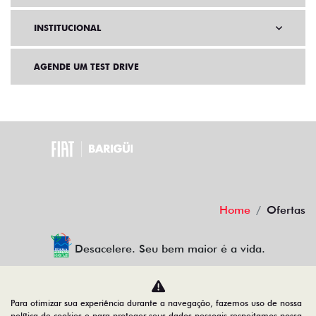
INSTITUCIONAL
AGENDE UM TEST DRIVE
Home
Ofertas
Desacelere. Seu bem maior é a vida.
Para otimizar sua experiência durante a navegação, fazemos uso de nossa
BARIGUI VEICULOS LTDA
política de cookies e para proteger seus dados pessoais respeitamos nossa