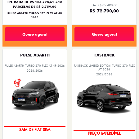
ENTRADA DE R$ 104.728,61 +18
De: R$ 85.490,00
PARCELAS DE R$ 2.759,00
R$ 72.790,00
PULSE ABARTH TURBO 270 FLEX AT 4P
2026
Quero agora!
Quero agora!
PULSE ABARTH
FASTBACK
PULSE ABARTH TURBO 270 FLEX AT 4P 2026
FASTBACK LIMITED EDITION TURBO 270 FLEX
AT 2026
2026/2026
2026/2026
SAIA DE FIAT 0KM
PREÇO IMPERDÍVEL