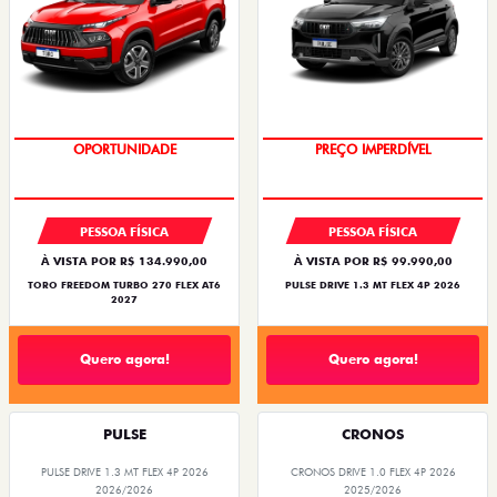
OPORTUNIDADE
PREÇO IMPERDÍVEL
PESSOA FÍSICA
PESSOA FÍSICA
À VISTA POR R$ 134.990,00
À VISTA POR R$ 99.990,00
TORO FREEDOM TURBO 270 FLEX AT6
PULSE DRIVE 1.3 MT FLEX 4P 2026
2027
Quero agora!
Quero agora!
PULSE
CRONOS
PULSE DRIVE 1.3 MT FLEX 4P 2026
CRONOS DRIVE 1.0 FLEX 4P 2026
2026/2026
2025/2026