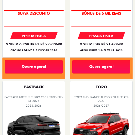
SUPER DESCONTO
BÔNUS DE 6 MIL REAIS
PESSOA FÍSICA
PESSOA FÍSICA
À VISTA A PARTIR DE R$ 99.990,00
À VISTA POR R$ 91.490,00
CRONOS DRIVE 1.3 FLEX 4P 2026
ARGO DRIVE 1.0 FLEX 4P 2026
Quero agora!
Quero agora!
FASTBACK
TORO
FASTBACK IMPETUS TURBO 200 HYBRID FLEX
TORO ENDURANCE TURBO 270 FLEX AT6
AT 2026
2027
2026/2026
2026/2027