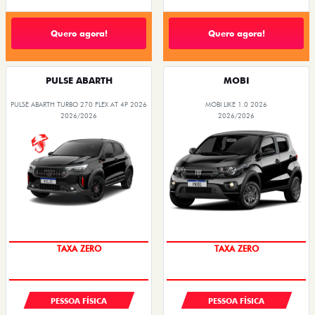
Quero agora!
Quero agora!
PULSE ABARTH
MOBI
PULSE ABARTH TURBO 270 FLEX AT 4P 2026
MOBI LIKE 1.0 2026
2026/2026
2026/2026
TAXA ZERO
TAXA ZERO
PESSOA FÍSICA
PESSOA FÍSICA