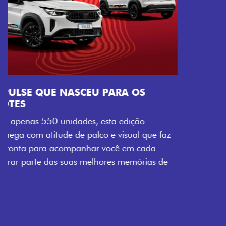
Próximo
Previous
Next
Tecnologia que acompanha o seu ritmo
VISUAL COM ENERGIA LOLLABR
Se liga no que compõe a identidade exclusiva do
festival: série numerada, adesivo lateral LollaBR e a
soleira temática que reforçam a exclusividade,
enquanto os detalhes escurecidos, o teto bicolor e as
rodas de liga-leve aro 16” em preto brilhante
completam o visual com ainda mais estilo.