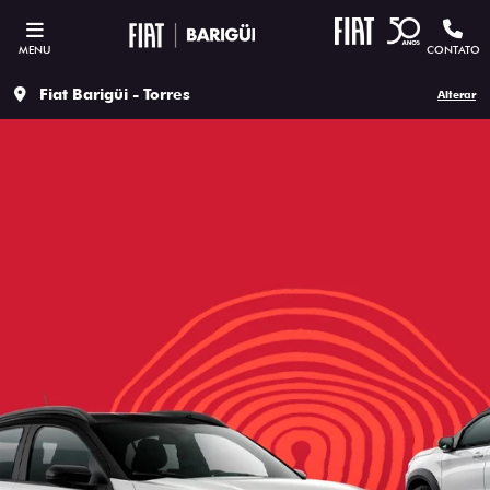
MENU
CONTATO
Fiat Barigüi - Torres
Alterar