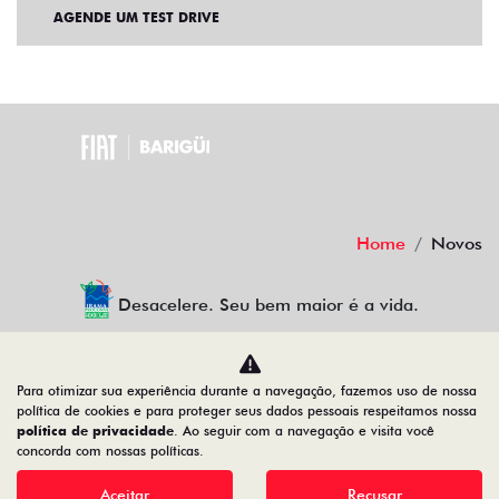
AGENDE UM TEST DRIVE
Home
Novos
Desacelere. Seu bem maior é a vida.
Para otimizar sua experiência durante a navegação, fazemos uso de nossa
BARIGUI VEICULOS LTDA
política de cookies e para proteger seus dados pessoais respeitamos nossa
política de privacidade
. Ao seguir com a navegação e visita você
79.763.884/0007-81
concorda com nossas políticas.
Aceitar
Recusar