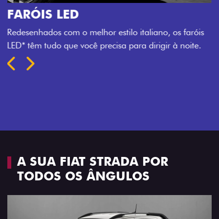
O VERDADEIRO 5 LUGARES E 4
PORTAS
Todo mundo pode viajar confortável na Fiat Strada,
que conta com cabine dupla de 5 lugares e 4 portas.
Próximo
Previous
Next
Espaço e conforto
A SUA FIAT STRADA POR
TODOS OS ÂNGULOS