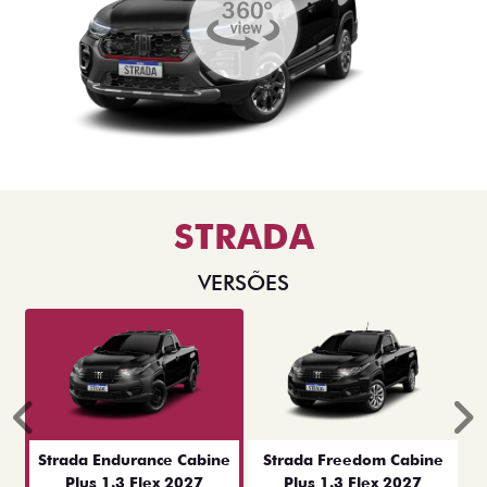
STRADA
VERSÕES
Anterior
P
Strada Endurance Cabine
Strada Freedom Cabine
Plus 1.3 Flex 2027
Plus 1.3 Flex 2027