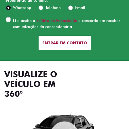
Preferência de contato:
Whatsapp
Telefone
Email
Li e aceito a
Política de Privacidade
e concordo em receber
comunicações da concessionária.
ENTRAR EM CONTATO
VISUALIZE O
VEÍCULO EM
360°