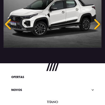
Anterior
Próx
OFERTAS
NOVOS
TITANO