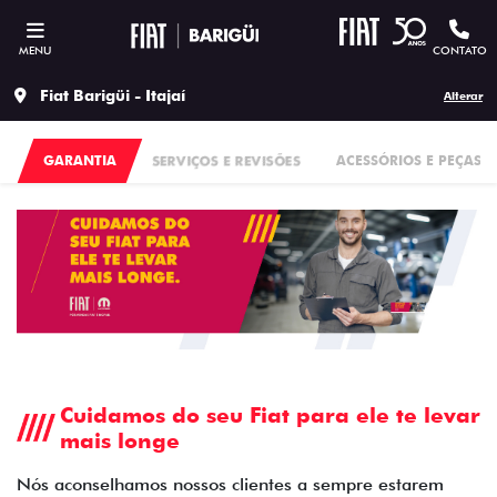
MENU
CONTATO
Fiat Barigüi - Itajaí
Alterar
GARANTIA
SERVIÇOS E REVISÕES
ACESSÓRIOS E PEÇAS
Cuidamos do seu Fiat para ele te levar
mais longe
Nós aconselhamos nossos clientes a sempre estarem