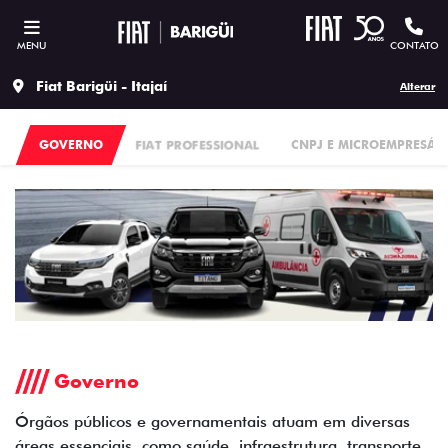
MENU
CONTATO
Fiat Barigüi - Itajaí
Alterar
GOVERNO
FIAT PROFESSIONAL
CNPJ E MICROEMPRESÁR
Governo
Órgãos públicos e governamentais atuam em diversas
áreas essenciais, como saúde, infraestrutura, transporte