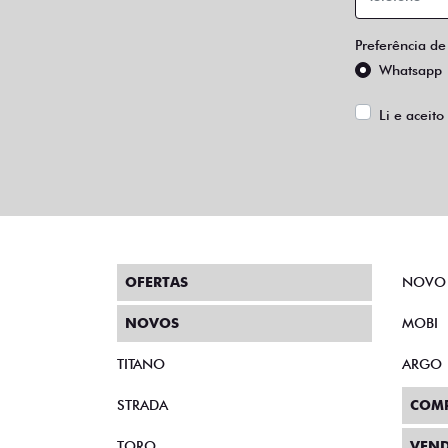
Preferência de
Whatsapp
Li e aceito
OFERTAS
NOVO
NOVOS
MOBI
TITANO
ARGO
STRADA
COM
TORO
VEND