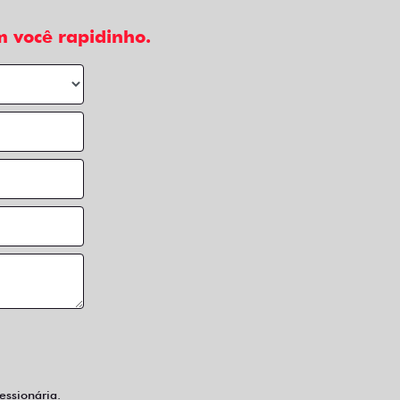
 você rapidinho.
ssionária.