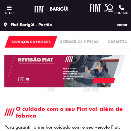
MENU
CONTATO
Fiat Barigüi - Portão
Alterar
SERVIÇOS E REVISÕES
ACESSÓRIOS E PEÇAS
GARANTIA
O cuidado com o seu Fiat vai além de
fábrica
Para garantir o melhor cuidado com o seu veículo Fiat,