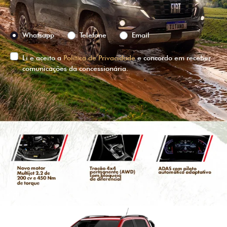
Preferência de contato:
Whatsapp
Telefone
Email
Li e aceito a
Política de Privacidade
e concordo em receber
comunicações da concessionária.
ENTRAR EM CONTATO
VISUALIZE O
VEÍCULO EM
360°