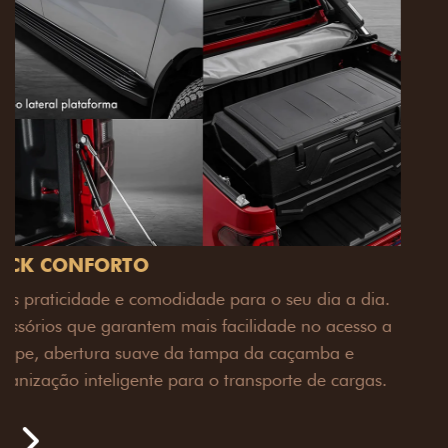
PACK OFF-ROAD
Prepare sua picape para qualquer desafio. O Pack
off-road combina engate de reboque para até 3,5
toneladas, alargadores de para-lamas e overbumper,
oferecendo mais capacidade de reboque, proteção
extra para a carroceria e um visual ainda mais
imponente para enfrentar qualquer terreno com