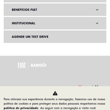
BENEFÍCIOS FIAT
INSTITUCIONAL
AGENDE UM TEST DRIVE
Home
Novos
Para otimizar sua experiência durante a navegação, fazemos uso de nossa
Desacelere. Seu bem maior é a vida.
política de cookies e para proteger seus dados pessoais respeitamos nossa
política de privacidade
. Ao seguir com a navegação e visita você