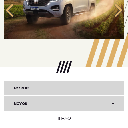
Anterior
Próx
OFERTAS
NOVOS
TITANO