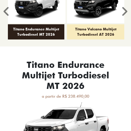
Anterior
P
Titano Endurance Multijet
Titano Volcano Multijet
Turbodiesel MT 2026
Turbodiesel AT 2026
Titano Endurance
Multijet Turbodiesel
MT 2026
a partir de R$ 238.490,00