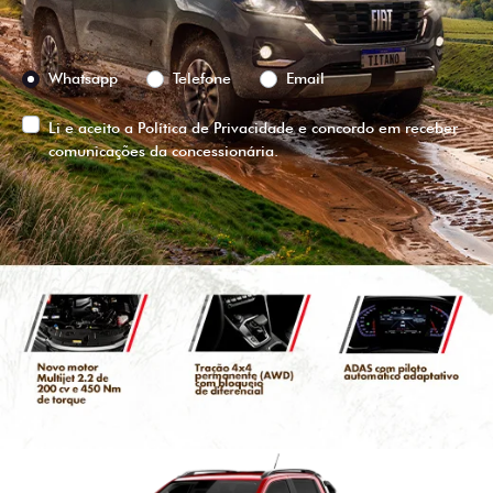
Preferência de contato:
Whatsapp
Telefone
Email
Li e aceito a
Política de Privacidade
e concordo em receber
comunicações da concessionária.
ENTRAR EM CONTATO
VISUALIZE O
VEÍCULO EM
360°