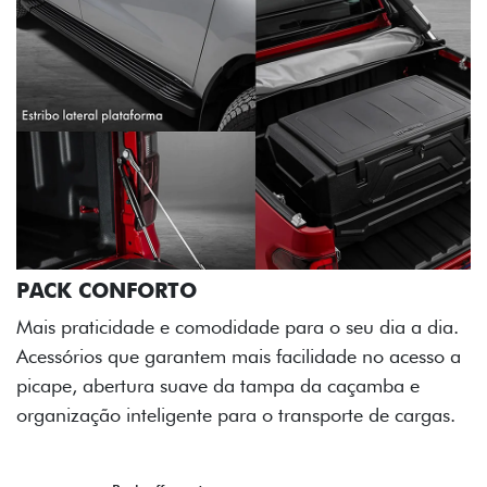
 dia.
sso a
e
rgas.