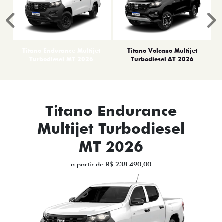
Anterior
P
Titano Endurance Multijet
Titano Volcano Multijet
Turbodiesel MT 2026
Turbodiesel AT 2026
Titano Endurance
Multijet Turbodiesel
MT 2026
a partir de R$ 238.490,00