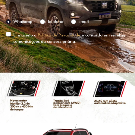
Preferência de contato:
Whatsapp
Telefone
Email
Li e aceito a
Política de Privacidade
e concordo em receber
comunicações da concessionária.
ENTRAR EM CONTATO
VISUALIZE O
VEÍCULO EM
360°