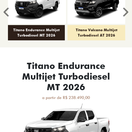
Anterior
P
Titano Endurance Multijet
Titano Volcano Multijet
Turbodiesel MT 2026
Turbodiesel AT 2026
Titano Endurance
Multijet Turbodiesel
MT 2026
a partir de R$ 238.490,00