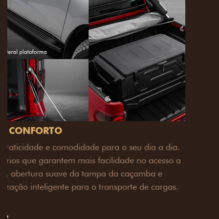
PACK OFF-ROAD
Prepare sua picape para qualquer desafio. O Pack
off-road combina engate de reboque para até 3,5
toneladas, alargadores de para-lamas e overbumper,
oferecendo mais capacidade de reboque, proteção
extra para a carroceria e um visual ainda mais
imponente para enfrentar qualquer terreno com