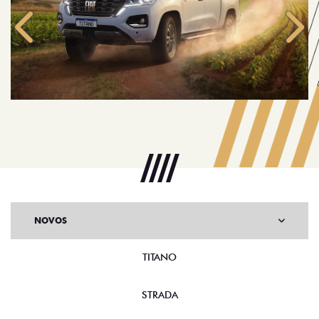
Anterior
Próx
NOVOS
TITANO
STRADA