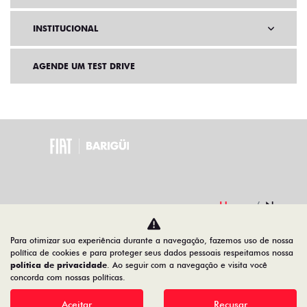
INSTITUCIONAL
AGENDE UM TEST DRIVE
Home
Novos
Para otimizar sua experiência durante a navegação, fazemos uso de nossa
Desacelere. Seu bem maior é a vida.
política de cookies e para proteger seus dados pessoais respeitamos nossa
política de privacidade
. Ao seguir com a navegação e visita você
concorda com nossas políticas.
Aceitar
Recusar