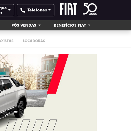
rque
Telefones
de
PÓS VENDAS
BENEFÍCIOS FIAT
AXISTAS
LOCADORAS