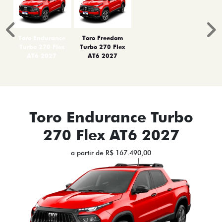
Anterior
P
Toro Endurance
Toro Freedom
Turbo 270 Flex
Turbo 270 Flex
AT6 2027
AT6 2027
Toro Endurance Turbo
270 Flex AT6 2027
a partir de R$ 167.490,00