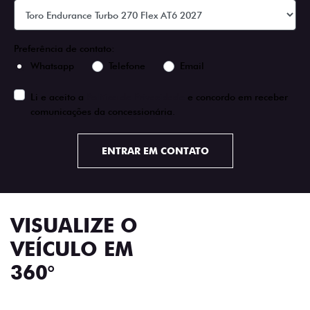
Preferência de contato:
Whatsapp
Telefone
Email
Li e aceito a
Política de Privacidade
e concordo em receber
comunicações da concessionária.
ENTRAR EM CONTATO
VISUALIZE O
VEÍCULO EM
360°