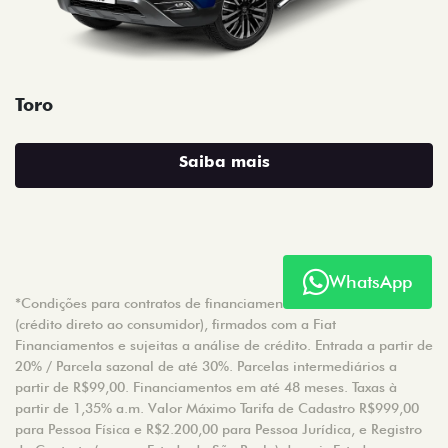
Toro
Saiba mais
WhatsApp
*Condições para contratos de financiamento na modalidade CDC
(crédito direto ao consumidor), firmados com a Fiat
Financiamentos e sujeitas a análise de crédito. Entrada a partir de
20% / Parcela sazonal de até 30%. Parcelas intermediários a
partir de R$99,00. Financiamentos em até 48 meses. Taxas à
partir de 1,35% a.m. Valor Máximo Tarifa de Cadastro R$999,00
para Pessoa Física e R$2.200,00 para Pessoa Jurídica, e Registro