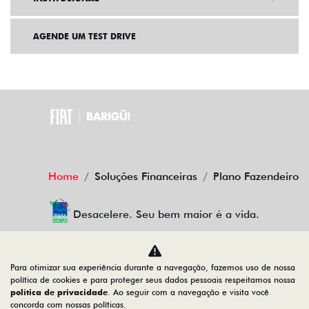
AGENDE UM TEST DRIVE
Home
Soluções Financeiras
Plano Fazendeiro
Desacelere. Seu bem maior é a vida.
Para otimizar sua experiência durante a navegação, fazemos uso de nossa
BARIGUI VEICULOS LTDA
política de cookies e para proteger seus dados pessoais respeitamos nossa
política de privacidade
. Ao seguir com a navegação e visita você
79.763.884/0025-63
concorda com nossas políticas.