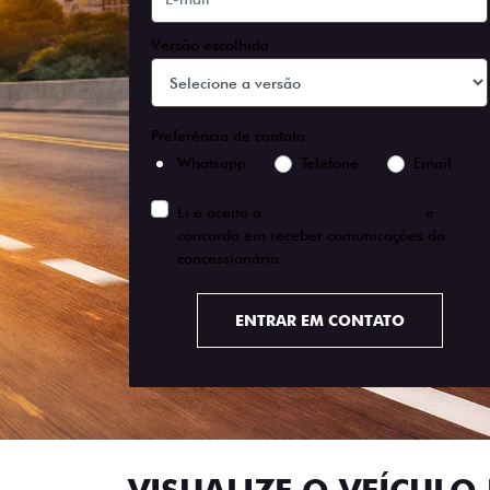
Versão escolhida
Preferência de contato:
Whatsapp
Telefone
Email
Li e aceito a
Política de Privacidade
e
concordo em receber comunicações da
concessionária.
ENTRAR EM CONTATO