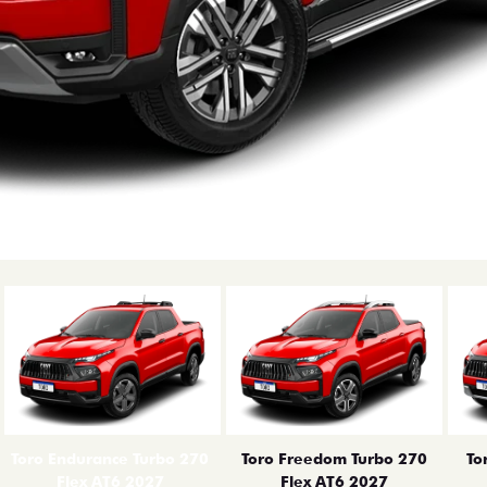
erior
Toro Endurance Turbo 270
Toro Freedom Turbo 270
To
Flex AT6 2027
Flex AT6 2027