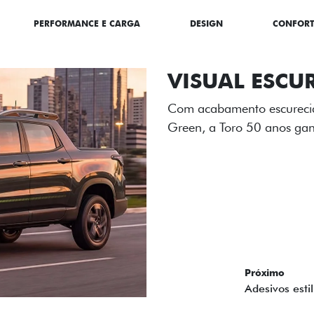
PERFORMANCE E CARGA
DESIGN
CONFOR
ADESIVOS ES
Os adesivos aplicados no c
única dessa edição para l