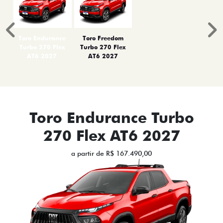
Anterior
P
Toro Endurance
Toro Freedom
Turbo 270 Flex
Turbo 270 Flex
AT6 2027
AT6 2027
Toro Endurance Turbo
270 Flex AT6 2027
a partir de R$ 167.490,00