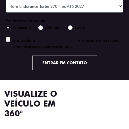
Preferência de contato:
Whatsapp
Telefone
Email
Li e aceito a
Política de Privacidade
e concordo em receber
comunicações da concessionária.
ENTRAR EM CONTATO
VISUALIZE O
VEÍCULO EM
360°