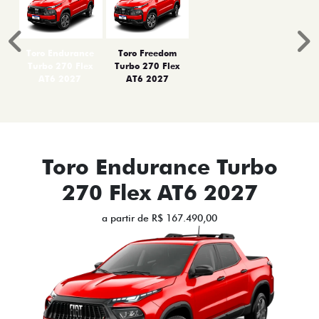
Anterior
P
Toro Endurance
Toro Freedom
Turbo 270 Flex
Turbo 270 Flex
AT6 2027
AT6 2027
Toro Endurance Turbo
270 Flex AT6 2027
a partir de R$ 167.490,00