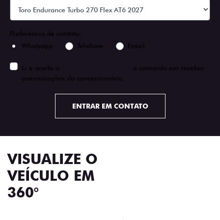
Preferência de contato:
Whatsapp
Telefone
Email
Li e aceito a
Política de Privacidade
e concordo em receber
comunicações da concessionária.
ENTRAR EM CONTATO
VISUALIZE O
VEÍCULO EM
360°