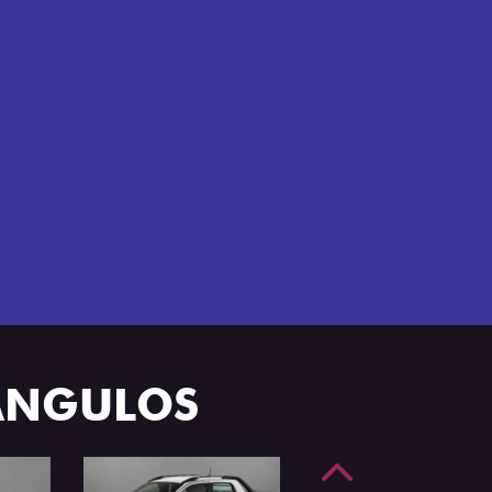
nfortável na Fiat Strada, que conta com
e 4 portas.
 ÂNGULOS
Anterior