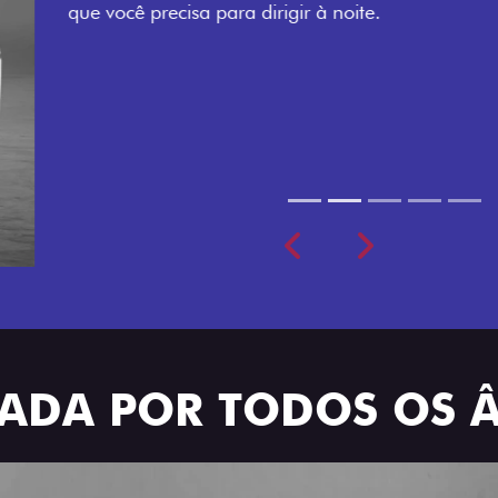
Todo mundo pode viajar co
cabine dupla de 5 lugares 
Previous
Next
TRADA POR TODOS OS