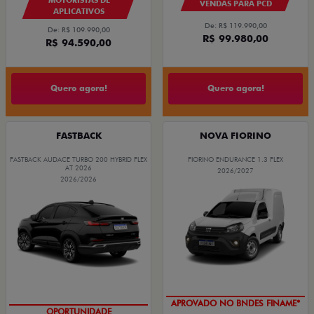
VENDAS PARA PCD
APLICATIVOS
De: R$ 119.990,00
De: R$ 109.990,00
R$ 99.980,00
R$ 94.590,00
Quero agora!
Quero agora!
FASTBACK
NOVA FIORINO
FASTBACK AUDACE TURBO 200 HYBRID FLEX
FIORINO ENDURANCE 1.3 FLEX
AT 2026
2026/2027
2026/2026
APROVADO NO BNDES FINAME*
OPORTUNIDADE