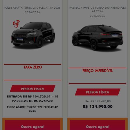
PULSE ABARTH TURBO 270 FLEX AT 4P 2026
FASTBACK IMPETUS TURBO 200 HYBRID FLEX
AT 2026
2026/2026
2026/2026
SAIA DE FIAT 0KM
OPORTUNIDADE
TAXA ZERO
PREÇO IMPERDÍVEL
PESSOA FÍSICA
PESSOA FÍSICA
ENTRADA DE R$ 104.728,61 +18
PARCELAS DE R$ 2.759,00
De: R$ 173.490,00
R$ 134.990,00
PULSE ABARTH TURBO 270 FLEX AT 4P
2026
Quero agora!
Quero agora!