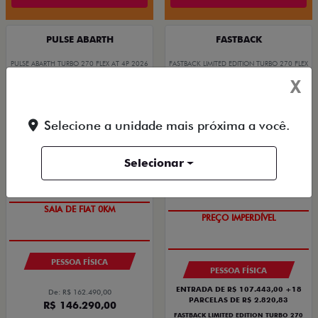
PULSE ABARTH
FASTBACK
PULSE ABARTH TURBO 270 FLEX AT 4P 2026
FASTBACK LIMITED EDITION TURBO 270 FLEX
AT 2026
2026/2026
X
2026/2026
Selecione a unidade mais próxima a você.
Selecionar
OPORTUNIDADE
COM USADO NA TROCA
SAIA DE FIAT 0KM
PREÇO IMPERDÍVEL
PESSOA FÍSICA
PESSOA FÍSICA
ENTRADA DE R$ 107.443,00 +18
De: R$ 162.490,00
PARCELAS DE R$ 2.820,83
R$ 146.290,00
FASTBACK LIMITED EDITION TURBO 270