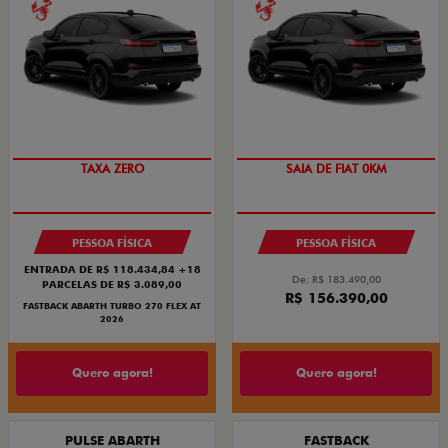
SAIA DE FIAT 0KM
PREÇO IMPERDÍVEL
TAXA ZERO
SAIA DE FIAT 0KM
PESSOA FÍSICA
PESSOA FÍSICA
ENTRADA DE R$ 118.434,84 +18
De: R$ 183.490,00
PARCELAS DE R$ 3.089,00
R$ 156.390,00
FASTBACK ABARTH TURBO 270 FLEX AT
2026
Quero agora!
Quero agora!
PULSE ABARTH
FASTBACK