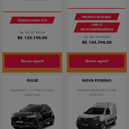
PRODUTOR RURAL
VENDAS PARA PCD
CNPJ E
MICROEMPRESÁRIOS
De: R$ 167.490,00
De: R$ 132.990,00
R$ 125.190,00
R$ 105.790,00
Quero agora!
Quero agora!
PULSE
NOVA FIORINO
PULSE DRIVE 1.3 AT FLEX 4P 2026
FIORINO ENDURANCE 1.3 FLEX
2026/2026
2026/2027