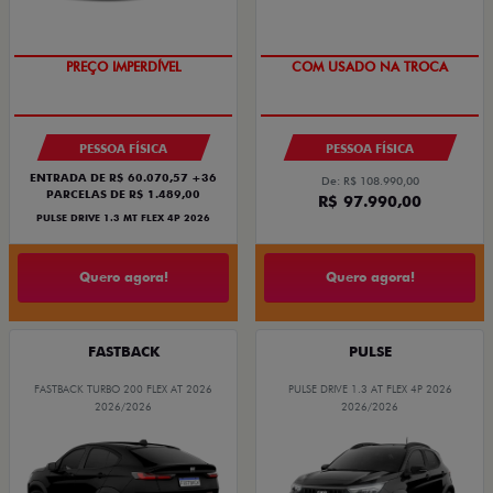
OPORTUNIDADE
SUPER DESCONTO
PREÇO IMPERDÍVEL
COM USADO NA TROCA
PESSOA FÍSICA
PESSOA FÍSICA
ENTRADA DE R$ 60.070,57 +36
De: R$ 108.990,00
PARCELAS DE R$ 1.489,00
R$ 97.990,00
PULSE DRIVE 1.3 MT FLEX 4P 2026
Quero agora!
Quero agora!
FASTBACK
PULSE
FASTBACK TURBO 200 FLEX AT 2026
PULSE DRIVE 1.3 AT FLEX 4P 2026
2026/2026
2026/2026