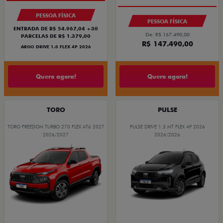
COM USADO NA TROCA
PESSOA FÍSICA
PESSOA FÍSICA
ENTRADA DE R$ 54.967,04 +30
De: R$ 167.490,00
PARCELAS DE R$ 1.379,00
R$ 147.490,00
ARGO DRIVE 1.0 FLEX 4P 2026
Quero agora!
Quero agora!
TORO
PULSE
TORO FREEDOM TURBO 270 FLEX AT6 2027
PULSE DRIVE 1.3 MT FLEX 4P 2026
2026/2027
2026/2026