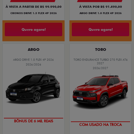
À VISTA A PARTIR DE R$ 99.990,00
À VISTA POR R$ 91.490,00
CRONOS DRIVE 1.3 FLEX 4P 2026
ARGO DRIVE 1.0 FLEX 4P 2026
Quero agora!
Quero agora!
ARGO
TORO
ARGO DRIVE 1.0 FLEX 4P 2026
TORO ENDURANCE TURBO 270 FLEX AT6
2027
2026/2026
2026/2027
TAXA ZERO
OPORTUNIDADE
BÔNUS DE 6 MIL REAIS