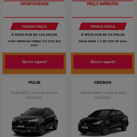
OPORTUNIDADE
SUPERVALORIZAÇÃO DO USADO
OPORTUNIDADE
PREÇO IMPERDÍVEL
PESSOA FÍSICA
PESSOA FÍSICA
À VISTA POR R$ 134.990,00
À VISTA POR R$ 99.990,00
TORO FREEDOM TURBO 270 FLEX AT6
PULSE DRIVE 1.3 MT FLEX 4P 2026
2027
Quero agora!
Quero agora!
PULSE
CRONOS
PULSE DRIVE 1.3 MT FLEX 4P 2026
CRONOS DRIVE 1.0 FLEX 4P 2026
2026/2026
2025/2026