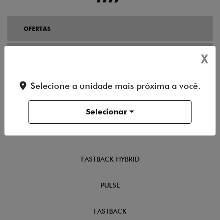
OFERTAS
X
NOVOS
TITANO
Selecione a unidade mais próxima a você.
STRADA
Selecionar
TORO
FASTBACK HYBRID
PULSE
FASTBACK