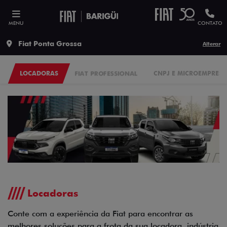
MENU
CONTATO
Fiat Ponta Grossa
Alterar
LOCADORAS
FIAT PROFESSIONAL
CNPJ E MICROEMPRESÁ
Locadoras
Conte com a experiência da Fiat para encontrar as
melhores soluções para a frota da sua locadora, indústria