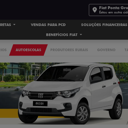
Fiat Ponta Gr
Estou em outra ci
IRETAS
VENDAS PARA PCD
SOLUÇÕES FINANCEIRA
BENEFÍCIOS FIAT
RIOS
AUTOESCOLAS
PRODUTORES RURAIS
GOVERNO
T