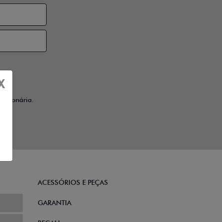
X
ssionária.
ACESSÓRIOS E PEÇAS
GARANTIA