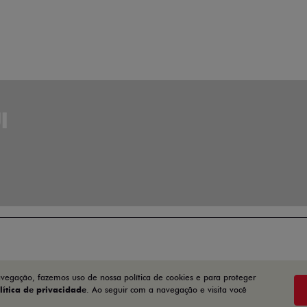
avegação, fazemos uso de nossa política de cookies e para proteger
lítica de privacidade
. Ao seguir com a navegação e visita você
Desenvolvido pela DEALERSPACE ® Direitos Reservados.