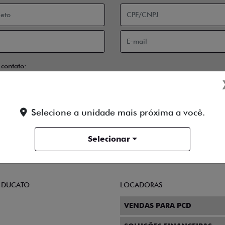
 contato:
Telefone
Email
 a
Política de Privacidade
e concordo em receber comunicações da conce
Selecione a unidade mais próxima a você.
ENTRAR EM CONTATO
Selecionar
 DUCATO
LOCADORAS
VENDAS PARA PCD