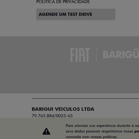
POLÍTICA DE PRIVACIDADE
AGENDE UM TEST DRIVE
BARIGUI VEICULOS LTDA
79.763.884/0025-63
Para otimizar sua experiência durante a n
seus dados pessoais respeitamos nossa
po
concorda com nossas políticas.