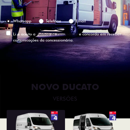
Preferência de contato:
Whatsapp
Telefone
Email
Li e aceito a
Política de Privacidade
e concordo em receber
comunicações da concessionária.
ENTRAR EM CONTATO
NOVO DUCATO
VERSÕES