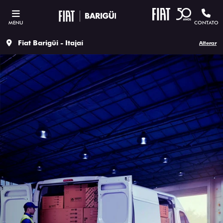
MENU
CONTATO
Fiat Barigüi - Itajaí
Alterar
ESTOU INTERESSADO
Versão escolhida