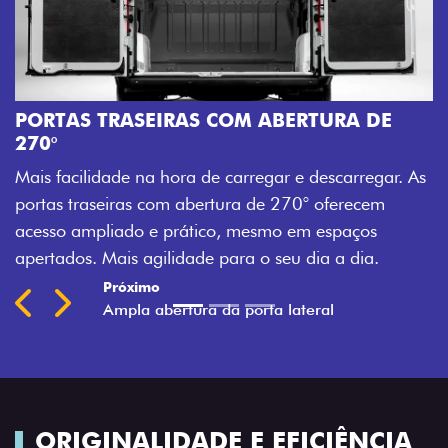
A
M
PORTAS TRASEIRAS COM ABERTURA DE
a
270°
a
Mais facilidade na hora de carregar e descarregar. As
t
portas traseiras com abertura de 270° oferecem
acesso ampliado e prático, mesmo em espaços
apertados. Mais agilidade para o seu dia a dia.
Previous
Next
ORIGINALIDADE E EFICIÊNCIA