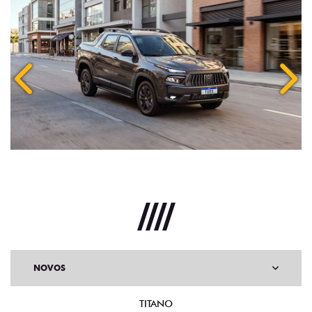
Anterior
Próx
NOVOS
TITANO