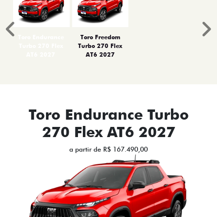
Anterior
P
Toro Endurance
Toro Freedom
Turbo 270 Flex
Turbo 270 Flex
AT6 2027
AT6 2027
Toro Endurance Turbo
270 Flex AT6 2027
a partir de R$ 167.490,00