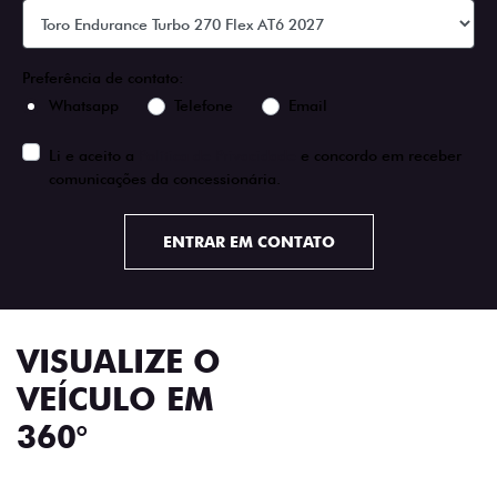
Preferência de contato:
Whatsapp
Telefone
Email
Li e aceito a
Política de Privacidade
e concordo em receber
comunicações da concessionária.
ENTRAR EM CONTATO
VISUALIZE O
VEÍCULO EM
360°