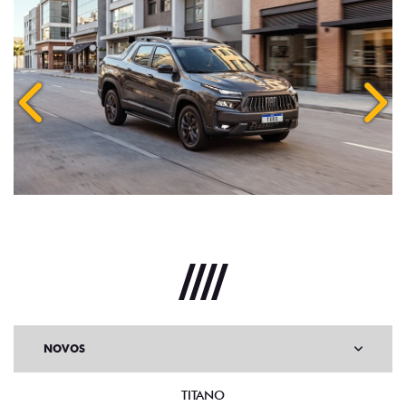
Anterior
Próx
NOVOS
TITANO