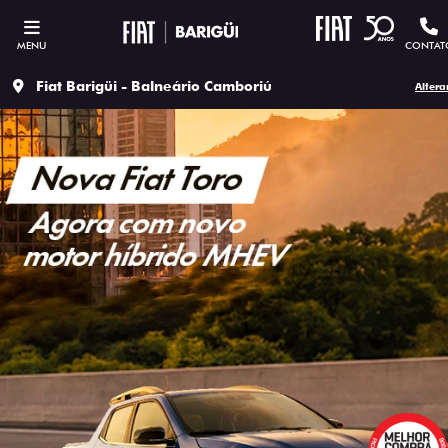
MENU
CONTAT
Fiat Barigüi - Balneário Camboriú
Altera