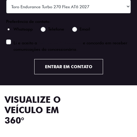
Preferência de contato:
Whatsapp
Telefone
Email
Li e aceito a
Política de Privacidade
e concordo em receber
comunicações da concessionária.
ENTRAR EM CONTATO
VISUALIZE O
VEÍCULO EM
360°