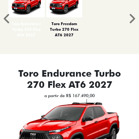
Anterior
P
Toro Endurance
Toro Freedom
Turbo 270 Flex
Turbo 270 Flex
AT6 2027
AT6 2027
Toro Endurance Turbo
270 Flex AT6 2027
a partir de R$ 167.490,00