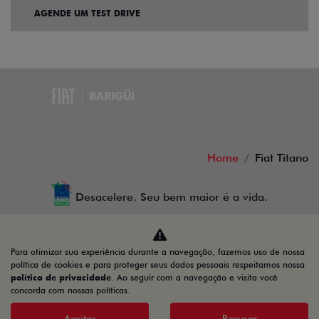
AGENDE UM TEST DRIVE
Home
Fiat Titano
Desacelere. Seu bem maior é a vida.
Para otimizar sua experiência durante a navegação, fazemos uso de nossa
BARIGUI VEICULOS LTDA
política de cookies e para proteger seus dados pessoais respeitamos nossa
política de privacidade
. Ao seguir com a navegação e visita você
79.763.884/0025-63
concorda com nossas políticas.
Aceitar
Recusar