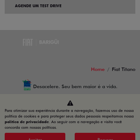
AGENDE UM TEST DRIVE
Home
Fiat Titano
Desacelere. Seu bem maior é a vida.
Para otimizar sua experiência durante a navegação, fazemos uso de nossa
BARIGUI VEICULOS LTDA
política de cookies e para proteger seus dados pessoais respeitamos nossa
política de privacidade
. Ao seguir com a navegação e visita você
79.763.884/0025-63
concorda com nossas políticas.
Aceitar
Recusar