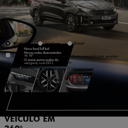
Versão escolhida
Preferência de contato:
Whatsapp
Telefone
Email
Li e aceito a
Política de Privacidade
e concordo em receber
comunicações da concessionária.
ENTRAR EM CONTATO
VISUALIZE O
VEÍCULO EM