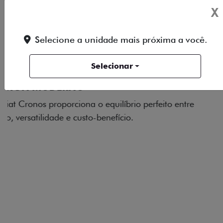
X
Selecione a unidade mais próxima a você.
Selecionar
RODAS DE LIGA-LEVE
As rodas de liga leve com desenho dinâmico e
acabamento diamantado elevam o estilo do Fiat
Cronos, trazendo mais personalidade para cada
viagem.
Próximo
Previous
Next
Faróis com assinatura em LED