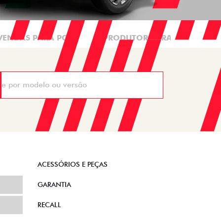
VENDAS PARA PCD
PRODUTOR RURAL
CN
ACESSÓRIOS E PEÇAS
GARANTIA
RECALL