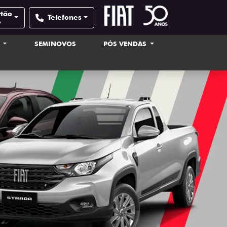
rtão
Telefones
e
S
SEMINOVOS
PÓS VENDAS