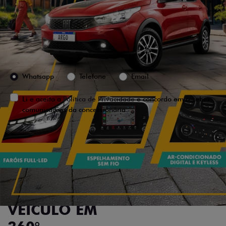
Versão escolhida
Preferência de contato:
Whatsapp
Telefone
Email
Li e aceito a
Política de Privacidade
e concordo em receber
comunicações da concessionária.
ENTRAR EM CONTATO
VISUALIZE O
VEÍCULO EM