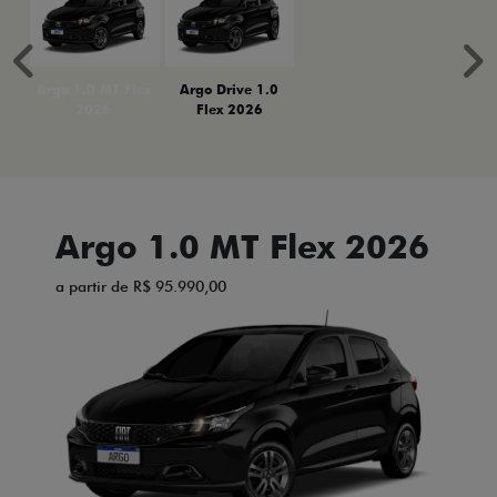
Anterior
P
Argo 1.0 MT Flex
Argo Drive 1.0
2026
Flex 2026
Argo 1.0 MT Flex 2026
a partir de R$ 95.990,00