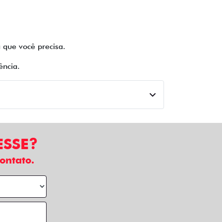
 que você precisa.
ência.
ESSE?
ontato.