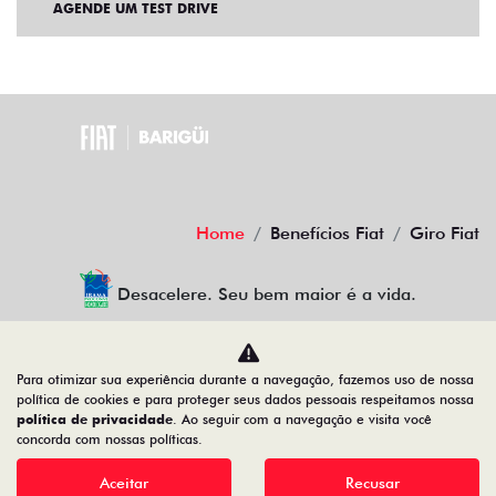
AGENDE UM TEST DRIVE
Home
Benefícios Fiat
Giro Fiat
Desacelere. Seu bem maior é a vida.
Para otimizar sua experiência durante a navegação, fazemos uso de nossa
BARIGUI VEICULOS LTDA
política de cookies e para proteger seus dados pessoais respeitamos nossa
política de privacidade
. Ao seguir com a navegação e visita você
77.025.708/0006-36
concorda com nossas políticas.
Aceitar
Recusar
Desenvolvido pela DEALERSPACE ® Direitos Reservados.