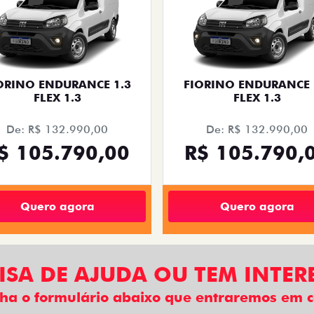
ORINO ENDURANCE 1.3
FIORINO ENDURANCE 
FLEX 1.3
FLEX 1.3
De: R$ 132.990,00
De: R$ 132.990,00
$ 105.790,00
R$ 105.790,
Quero agora
Quero agora
ISA DE AJUDA OU TEM INTER
ha o formulário abaixo que entraremos em c