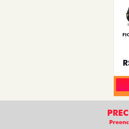
FI
R
PREC
Preenc