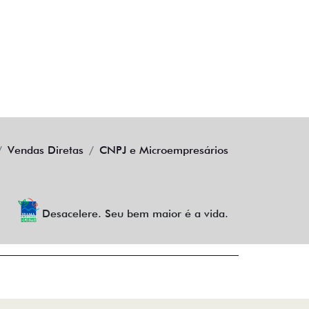
Vendas Diretas
CNPJ e Microempresários
Desacelere. Seu bem maior é a vida.