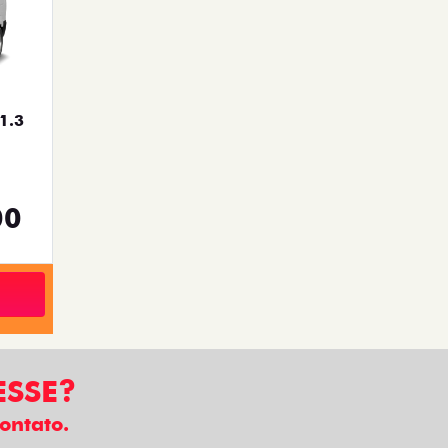
1.3
00
ESSE?
ontato.