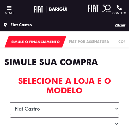
MENU
CONTATO
Fiat Castro
Alterar
SIMULE O FINANCIAMENTO
FIAT POR ASSINATURA
CONS
SIMULE SUA COMPRA
SELECIONE A LOJA E O
MODELO