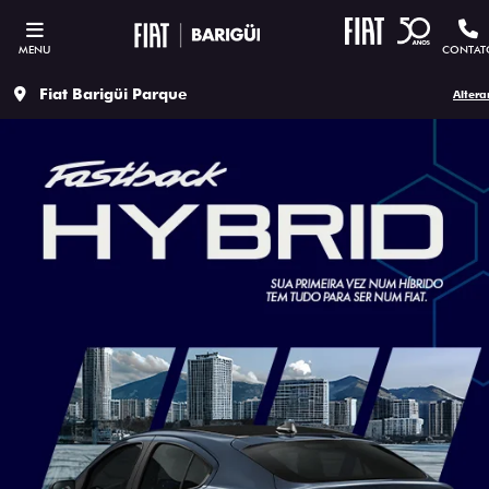
MENU
CONTAT
Fiat Barigüi Parque
Altera
ESTOU INTERESSADO
Versão escolhida