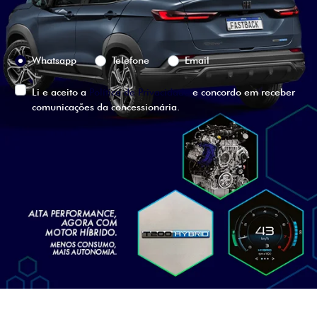
Preferência de contato:
Whatsapp
Telefone
Email
Li e aceito a
Política de Privacidade
e concordo em receber
comunicações da concessionária.
ENTRAR EM CONTATO
VISUALIZE O
VEÍCULO EM
360°