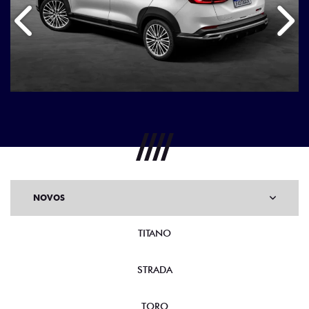
Anterior
Próx
NOVOS
TITANO
STRADA
TORO