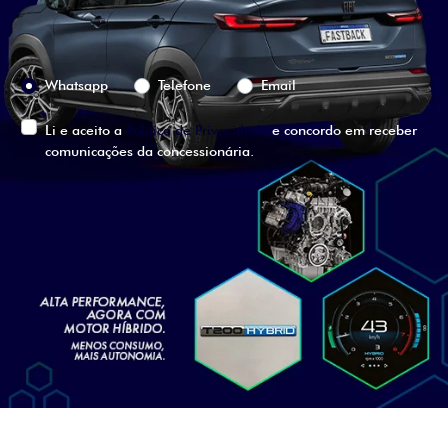
Preferência de contato:
Whatsapp
Telefone
Email
Li e aceito a
Política de Privacidade
e concordo em receber
comunicações da concessionária.
ENTRAR EM CONTATO
VISUALIZE O
VEÍCULO EM
360°