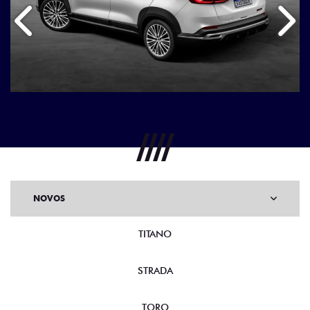
Anterior
Próx
NOVOS
TITANO
STRADA
TORO