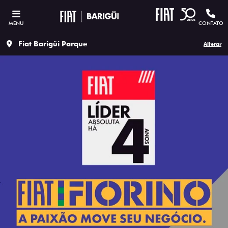
MENU
CONTATO
Fiat Barigüi Parque
Alterar
ESTOU INTERESSADO
Versão escolhida