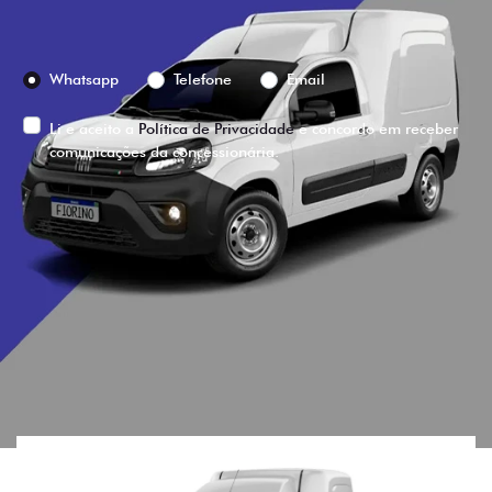
Preferência de contato:
Whatsapp
Telefone
Email
Li e aceito a
Política de Privacidade
e concordo em receber
comunicações da concessionária.
ENTRAR EM CONTATO
VISUALIZE O
VEÍCULO EM
360°