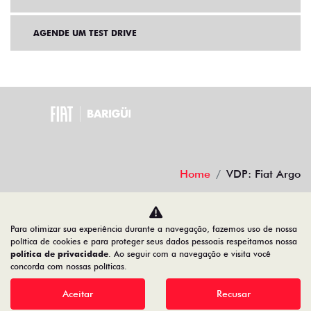
AGENDE UM TEST DRIVE
Home
VDP: Fiat Argo
Desacelere. Seu bem maior é a vida.
Para otimizar sua experiência durante a navegação, fazemos uso de nossa
política de cookies e para proteger seus dados pessoais respeitamos nossa
política de privacidade
. Ao seguir com a navegação e visita você
concorda com nossas políticas.
BARIGUI VEICULOS LTDA
79.763.884/0001-96
Aceitar
Recusar