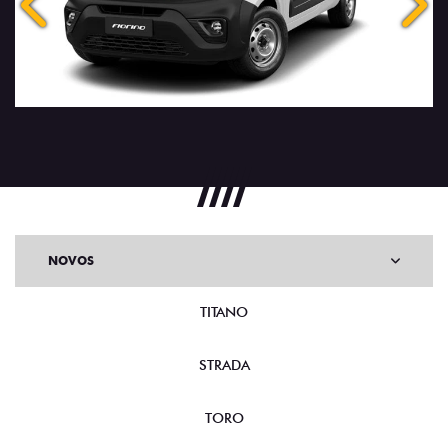
Anterior
Próx
NOVOS
TITANO
STRADA
TORO