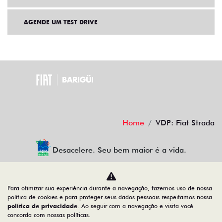
AGENDE UM TEST DRIVE
Home
VDP: Fiat Strada
Desacelere. Seu bem maior é a vida.
Para otimizar sua experiência durante a navegação, fazemos uso de nossa
BARIGUI VEICULOS LTDA
política de cookies e para proteger seus dados pessoais respeitamos nossa
política de privacidade
. Ao seguir com a navegação e visita você
79.763.884/0007-81
concorda com nossas políticas.