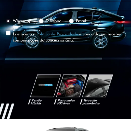
Preferência de contato:
Whatsapp
Telefone
Email
Li e aceito a
Política de Privacidade
e concordo em receber
comunicações da concessionária.
ENTRAR EM CONTATO
VISUALIZE O
VEÍCULO EM
360°