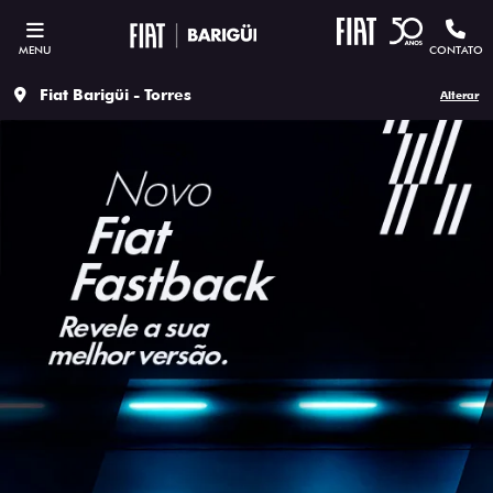
MENU
CONTATO
Fiat Barigüi - Torres
Alterar
ESTOU INTERESSADO
Versão escolhida