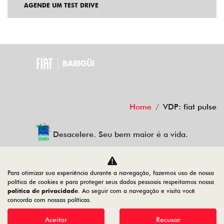
AGENDE UM TEST DRIVE
Home
VDP: fiat pulse
Desacelere. Seu bem maior é a vida.
Para otimizar sua experiência durante a navegação, fazemos uso de nossa
BARIGUI VEICULOS LTDA
política de cookies e para proteger seus dados pessoais respeitamos nossa
política de privacidade
. Ao seguir com a navegação e visita você
79.763.884/0007-81
concorda com nossas políticas.
Aceitar
Recusar
Desenvolvido pela DEALERSPACE ® Direitos Reservados.