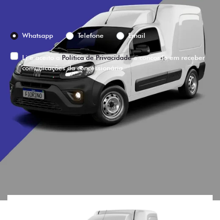
Preferência de contato:
Whatsapp
Telefone
Email
Li e aceito a
Política de Privacidade
e concordo em receber
comunicações da concessionária.
ENTRAR EM CONTATO
VISUALIZE O
VEÍCULO EM
360°