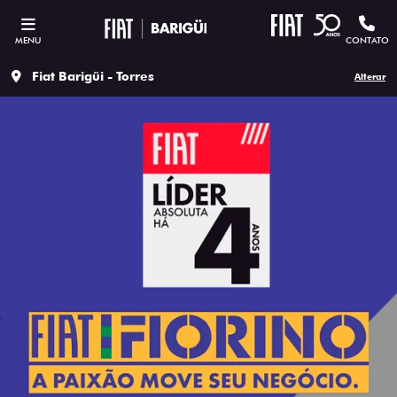
MENU
CONTATO
Fiat Barigüi - Torres
Alterar
ESTOU INTERESSADO
Versão escolhida