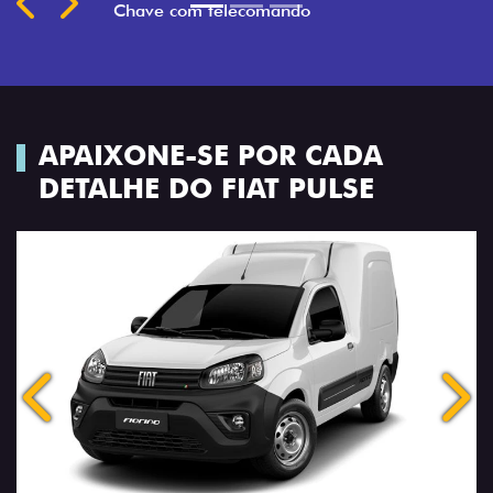
Chave com telecomando
APAIXONE-SE POR CADA
DETALHE DO FIAT PULSE
Anterior
Próx