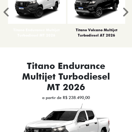
Anterior
P
Titano Endurance Multijet
Titano Volcano Multijet
Turbodiesel MT 2026
Turbodiesel AT 2026
Titano Endurance
Multijet Turbodiesel
MT 2026
a partir de R$ 238.490,00