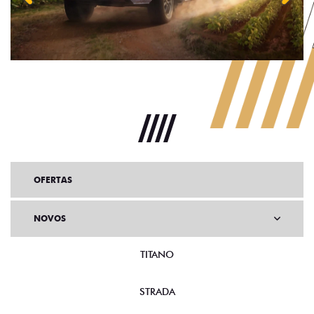
Anterior
Próx
OFERTAS
NOVOS
TITANO