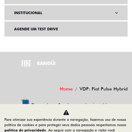
BENEFÍCIOS FIAT
INSTITUCIONAL
AGENDE UM TEST DRIVE
Home
VDP: Fiat Pulse Hybrid
Para otimizar sua experiência durante a navegação, fazemos uso de nossa
Desacelere. Seu bem maior é a vida.
política de cookies e para proteger seus dados pessoais respeitamos nossa
política de privacidade
. Ao seguir com a navegação e visita você