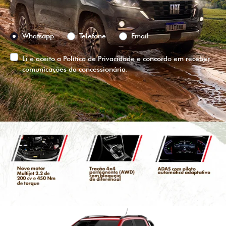
Preferência de contato:
Whatsapp
Telefone
Email
Li e aceito a
Política de Privacidade
e concordo em receber
comunicações da concessionária.
ENTRAR EM CONTATO
VISUALIZE O
VEÍCULO EM
360°