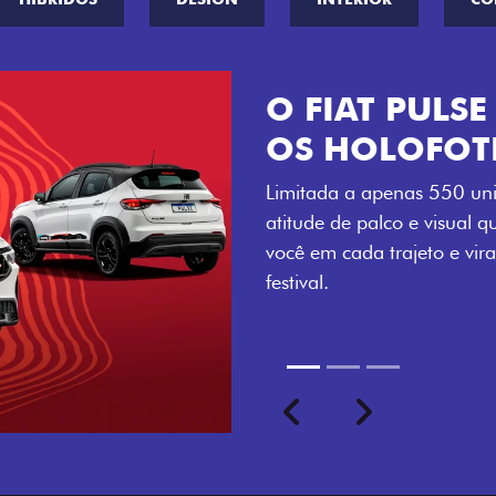
VISUAL COM 
Se liga no que compõe a ide
numerada, adesivo lateral 
a exclusividade, enquanto o
rodas de liga-leve aro 16”
com ainda mais estilo.
Previous
Next
seu ritmo