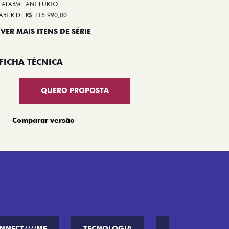
ALARME ANTIFURTO
ARTIR DE R$ 115.990,00
 VER MAIS ITENS DE SÉRIE
Compar
FICHA TÉCNICA
QUERO PROPOSTA
Comparar versão
NNECT////ME
TECNOLOGIA
PERFORMANCE