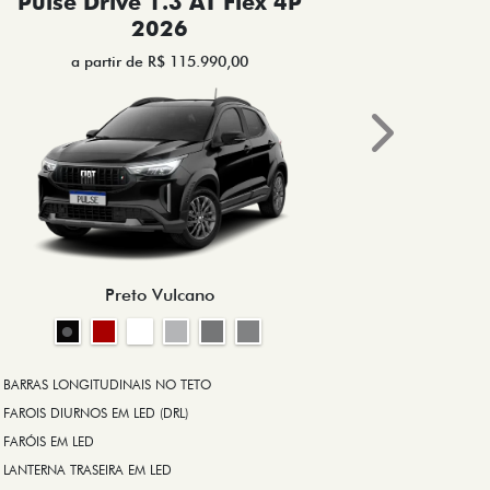
Pulse Drive 1.3 AT Flex 4P
Pulse 
2026
a partir de R$ 115.990,00
a 
Next
BRAKE-LIGHT
BARRAS LONG
RODA DE LIGA
Preto Vulcano
ALARME ANT
ASR (CONTRO
A PARTIR DE R$ 1
+ VER MAIS I
BARRAS LONGITUDINAIS NO TETO
FAROIS DIURNOS EM LED (DRL)
FARÓIS EM LED
FICHA TÉ
LANTERNA TRASEIRA EM LED