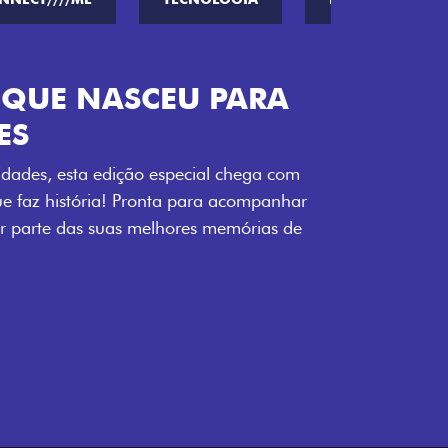
ENERGIA LOLLABR
ntidade exclusiva do festival: série
LollaBR e a soleira temática que reforçam
s detalhes escurecidos, o teto bicolor e as
 em preto brilhante completam o visual