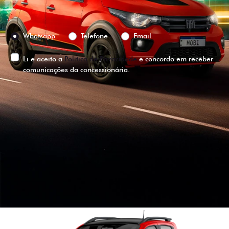
Preferência de contato:
Whatsapp
Telefone
Email
Li e aceito a
Política de Privacidade
e concordo em receber
comunicações da concessionária.
ENTRAR EM CONTATO
VISUALIZE O
VEÍCULO EM
360°