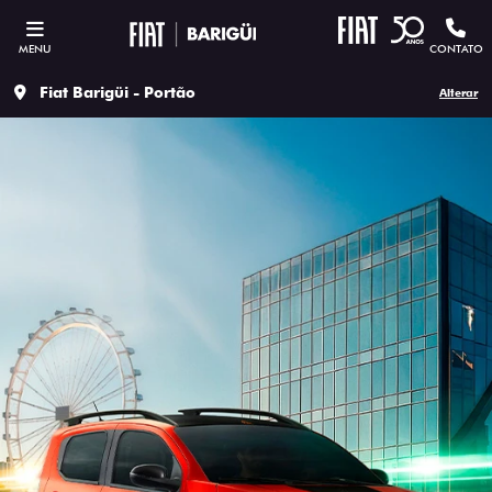
MENU
CONTATO
Fiat Barigüi - Portão
Alterar
ESTOU INTERESSADO
Versão escolhida