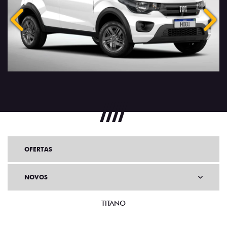
Anterior
Próx
OFERTAS
NOVOS
TITANO