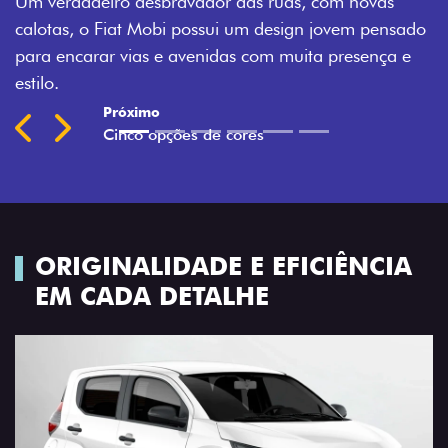
vas
Montecarlo, Branco Banchisa, Prata Bari e Cinza
pensado
Silverstone.
nça e
Previous
Next
ORIGINALIDADE E EFICIÊNCIA
EM CADA DETALHE