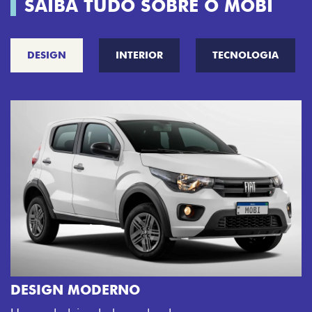
SAIBA TUDO SOBRE O MOBI
DESIGN
INTERIOR
TECNOLOGIA
CINCO OPÇÕES DE CORES
O Fiat Mobi tem sempre uma opção de cor que é 
sua cara. Escolha entre o Preto Vulcano, Vermelho