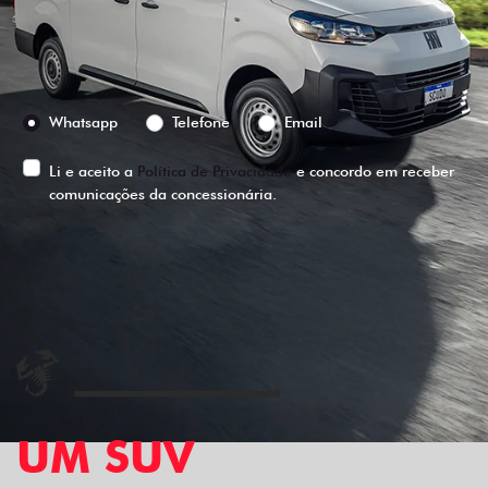
Versão escolhida
Preferência de contato:
Whatsapp
Telefone
Email
Li e aceito a
Política de Privacidade
e concordo em receber
comunicações da concessionária.
ENTRAR EM CONTATO
UM SUV