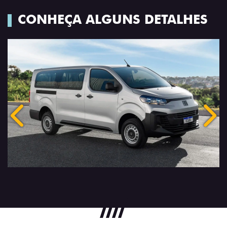
CONHEÇA ALGUNS DETALHES
Anterior
Próx