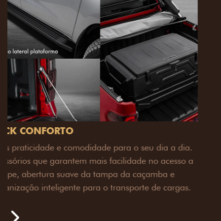
PACK OFF-ROAD
Prepare sua picape para qualquer desafio. O Pack
off-road combina engate de reboque para até 3,5
toneladas, alargadores de para-lamas e overbumper,
oferecendo mais capacidade de reboque, proteção
extra para a carroceria e um visual ainda mais
imponente para enfrentar qualquer terreno com