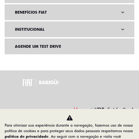
BENEFÍCIOS FIAT
INSTITUCIONAL
AGENDE UM TEST DRIVE
Home
VDP: fiat fastback
Para otimizar sua experiência durante a navegação, fazemos uso de nossa
Desacelere. Seu bem maior é a vida.
política de cookies e para proteger seus dados pessoais respeitamos nossa
política de privacidade
. Ao seguir com a navegação e visita você