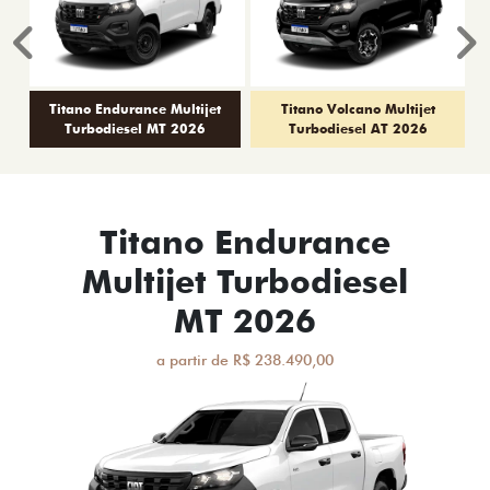
Anterior
P
Titano Endurance Multijet
Titano Volcano Multijet
Turbodiesel MT 2026
Turbodiesel AT 2026
Titano Endurance
Multijet Turbodiesel
MT 2026
a partir de R$ 238.490,00