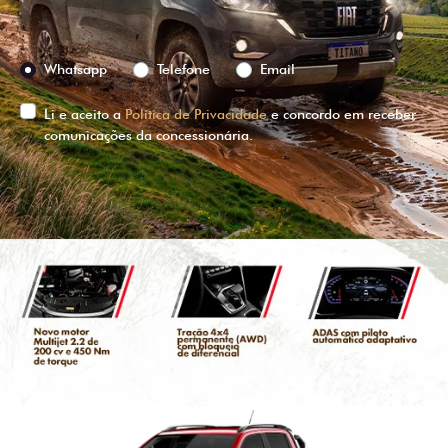
Preferência de contato:
Whatsapp
Telefone
Email
Li e aceito a
Política de Privacidade
e concordo em receber
comunicações da concessionária.
ENTRAR EM CONTATO
VISUALIZE O
VEÍCULO EM
360°