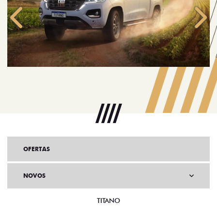
Anterior
Próx
OFERTAS
NOVOS
TITANO